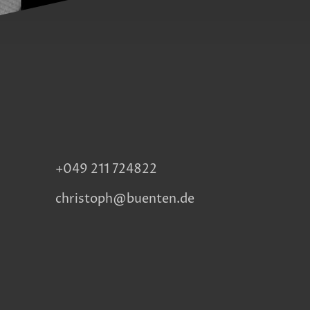
+049 211 724822
christoph@buenten.de