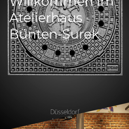
Willkommen im
Atelierhaus
Bünten-Surek